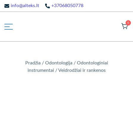
Pereiti
info@alteks.lt
+37068050778
prie
turinio
0
Odontologijos ir medicinos įranga
irangaodontologams.lt
Pradžia
/
Odontologija
/
Odontologiniai
instrumentai
/
Veidrodžiai ir rankenos